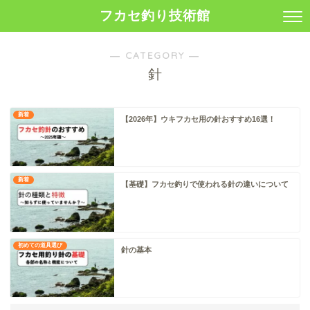
フカセ釣り技術館
― CATEGORY ―
針
新着
【2026年】ウキフカセ用の針おすすめ16選！
新着
【基礎】フカセ釣りで使われる針の違いについて
初めての道具選び
針の基本